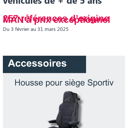
257
références d’origine
MAN à prix exceptionnel
Du 3 février au 31 mars 2025