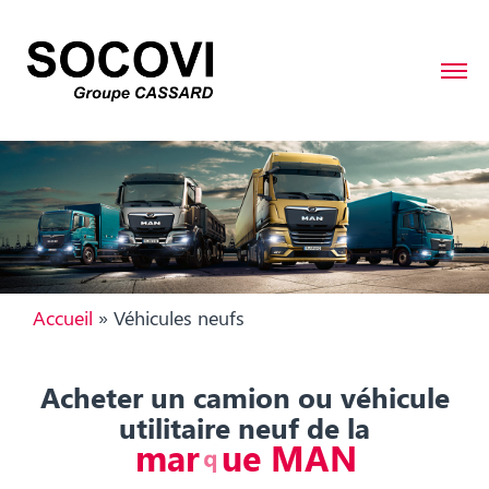
Accueil
»
Véhicules neufs
Acheter un camion ou véhicule
utilitaire neuf de la
m
a
r
q
u
e
M
A
N